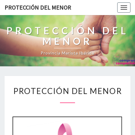
PROTECCIÓN DEL MENOR
Togg
navig
PROTECCIÓN DEL
MENOR
Provincia Marista Ibérica
PROTECCIÓN
PROTECCIÓN DEL MENOR
DEL
MENOR